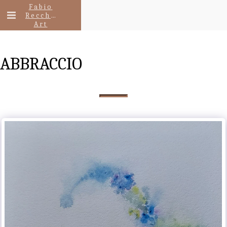
Fabio
Recchia
Art
ABBRACCIO